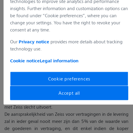
technologies to improve site analytics and performance
insights. Further information and customization options can
De koper verzaakt aan de wettelijke schuldvergelijking. Er zal
be found under “Cookie preferences”, where you can
slechts schuldvergelijking plaatsvinden in overeenstemming
change your settings. You have the right to revoke your
met een schriftelijke schuldbekentenis van Zeiss of een
consent at any time.
definitieve gerechtelijke beslissing.
Our
provides more details about tracking
Privacy notice
technology use.
III. LEVERINGSTERMIJNEN
Cookie notice
Legal information
Behoudens andersluidend schriftelijk akkoord, worden de
leveringstermijnen slechts als aanwijzing gegeven. In geen
geval kunnen Zeiss vertragingen in de levering ten laste gelegd
Cookie preferences
worden die te wijten zijn aan feiten buiten de wil van Zeiss,
inzonderheid wanneer de koper zijn verbintenissen krachtens
Accept all
deze algemene verkoopsvoorwaarden of ieder ander contract
met Zeiss slecht uitvoert.
De aansprakelijkheid van Zeiss voor vertragingen in de levering
zal in ieder geval nooit meer zijn dan 5% van de waarde van
de goederen in vertraging, en dit enkel indien de koper