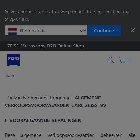
main
Select another country to view products for your location and
content
shop online.
Continue
ZEISS Microscopy B2B Online Shop
Search by product o
Home
- Only in Netherlands Language -
ALGEMENE
VERKOOPSVOORWAARDEN CARL ZEISS NV
I. VOORAFGAANDE BEPALINGEN
Deze algemene verkoopsvoorwaarden beheersen alle