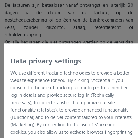
De facturen zijn betaalbaar vanaf ontvangst en uiterlijk 30
dagen na de datum van de factuur, op de
postchequerekening of op één van de bankrekeningen van
Zeiss, zonder disconto, afslag, retentierecht of
schuldvergelijking.
Op alle bedragen die niet ontvangen werden op de vervaldag
zal van rechtswege en zonder dat daarvoor aanmaning vereist
is, een intrest verschuldigd zijn van 10%. Bovendien zal het
Data privacy settings
verschuldigd bedrag vermeerderd worden met een forfaitair
boetebeding t.b.v. 15% van het nog verschuldigde bedrag,
We use different tracking technologies to provide a better
met een minimum van 37,5 € voor administratieve en andere
website experience for you. By clicking “Accept all” you
kosten.
consent to the use of tracking technologies to remember
Het uitblijven van betaling op de vervaldag zal ook van
log-in details and provide secure log-in (Technically
rechtswege en zonder dat daarvoor aanmaning vereist is het
necessary), to collect statistics that optimize our site
verval van eventueel toegestane betalingstermijnen en de
functionality (Statistics), to provide enhanced functionality
onmiddellijke opeisbaarheid van de aan Zeiss verschuldigde
(Functional) and to deliver content tailored to your interests
sommen met zich meebrengen. In hetzelfde geval zal Zeiss de
(Marketing). By consenting to the use of Marketing
mogelijkheid hebben om alle uitstaande bestellingen te
cookies, you also allow us to activate browser fingerprinting
annuleren onder voorbehoud van alle rechten en vorderingen.