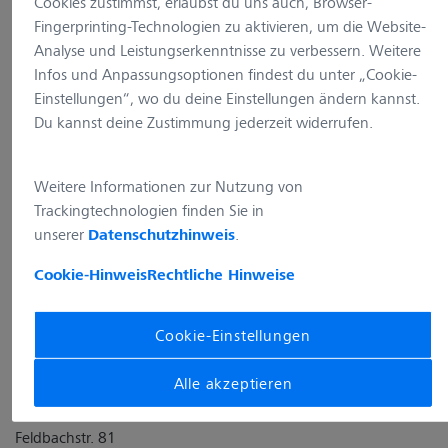
Cookies zustimmst, erlaubst du uns auch, Browser-
8714 Feldbach
Fingerprinting-Technologien zu aktivieren, um die Website-
Schweiz
Analyse und Leistungserkenntnisse zu verbessern. Weitere
E-Mail:
info.microscopy.ch@zeiss.com
Infos und Anpassungsoptionen findest du unter „Cookie-
Geschäftsführung:
Einstellungen“, wo du deine Einstellungen ändern kannst.
Simon Hees
Du kannst deine Zustimmung jederzeit widerrufen.
Vorsitzender des Aufsichtsrates:
Dr. Michael Kaschke
Weitere Informationen zur Nutzung von
Sitz der Gesellschaft: Feldbach
Trackingtechnologien finden Sie in
unserer
.
Datenschutzhinweis
Cookie-Hinweis
Rechtliche Hinweise
Cookie-Einstellungen
Anschrift
Alle akzeptieren
Carl Zeiss AG
Feldbachstr. 81