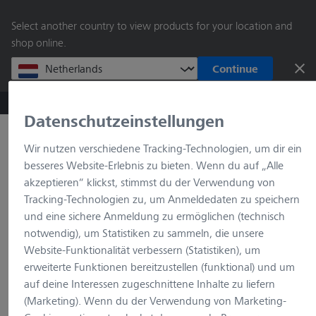
springen
Select another country to view products for your location and
shop online.
Continue
ZEISS Microscopy B2B Online Shop
Datenschutzeinstellungen
Suche nach Produkt
Wir nutzen verschiedene Tracking-Technologien, um dir ein
besseres Website-Erlebnis zu bieten. Wenn du auf „Alle
Home
Impressum
akzeptieren“ klickst, stimmst du der Verwendung von
Tracking-Technologien zu, um Anmeldedaten zu speichern
und eine sichere Anmeldung zu ermöglichen (technisch
notwendig), um Statistiken zu sammeln, die unsere
Impressum
Website-Funktionalität verbessern (Statistiken), um
erweiterte Funktionen bereitzustellen (funktional) und um
auf deine Interessen zugeschnittene Inhalte zu liefern
Carl Zeiss AG
(Marketing). Wenn du der Verwendung von Marketing-
Feldbachstr. 81