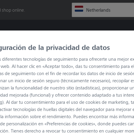
 shop online.
guración de la privacidad de datos
strumentos
Soluciones
s diferentes tecnologías de seguimiento para ofrecerte una mejor e
io web. Al hacer clic en «Aceptar todo», das tu consentimiento para e
as de seguimiento con el fin de recordar los datos de inicio de sesió
nar un inicio de sesión seguro (técnicamente necesario), recopilar es
izan la funcionalidad de nuestro sitio (estadísticas), proporcionar u
idad mejorada (funcional) y ofrecer contenido adaptado a tus inter
g). Al dar tu consentimiento para el uso de cookies de marketing, 
Cargando…
activar tecnologías de huellas digitales del navegador para mejorar el
 y la información sobre el rendimiento. Puedes encontrar más inform
de personalización en «Preferencias de cookies», donde puedes ca
ción. Tienes derecho a revocar tu consentimiento en cualquier mo