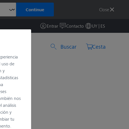
Close
Continue
Entrar
Contacto
UY | ES
Buscar por producto o número de artículo
Cesta
xperiencia
l uso de
n y
tadísticas
na
eses
también nos
 análisis
ación y
mbiar tu
mento.