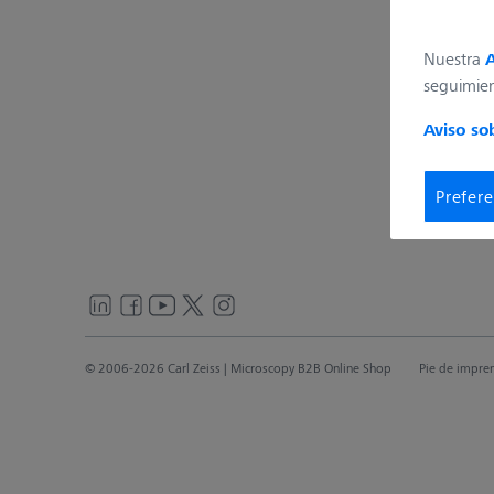
Nuestra
A
seguimie
Aviso so
Prefere
© 2006-2026 Carl Zeiss
| Microscopy B2B Online Shop
Pie de impre