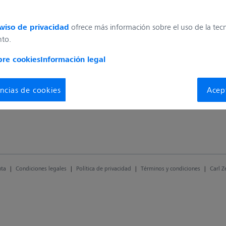
ofrece más información sobre el uso de la tec
viso de privacidad
nto.
Dirección
bre cookies
Información legal
Aldenor SA
Brenda 6061
ncias de cookies
Acep
11400 Montevideo
Uruguay
nta
|
Condiciones legales
|
Política de privacidad
|
Términos y condiciones
|
Carl Z