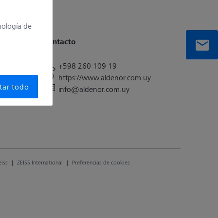
nología de
Contacto
+598 260 109 19
https://www.aldenor.com.uy
tar todo
info@aldenor.com.uy
eiss
|
ZEISS International
|
Preferencias de cookies