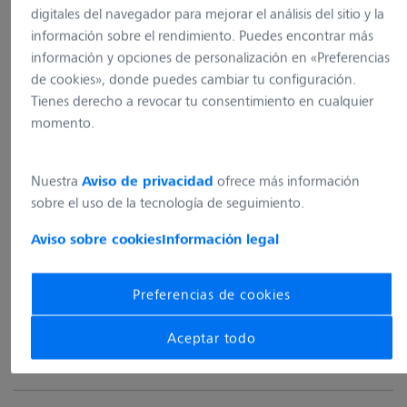
digitales del navegador para mejorar el análisis del sitio y la
información sobre el rendimiento. Puedes encontrar más
información y opciones de personalización en «Preferencias
de cookies», donde puedes cambiar tu configuración.
Tienes derecho a revocar tu consentimiento en cualquier
Dirección
momento.
Carl Zeiss Iberia, S.L.
Ronda de Poniente, 5
Nuestra
ofrece más información
Aviso de privacidad
28760 Tres Cantos, Madrid
sobre el uso de la tecnología de seguimiento.
España
Aviso sobre cookies
Información legal
Contacto
+34 91 203 37 00
Preferencias de cookies
info.microscopy.es@zeiss.com
Aceptar todo