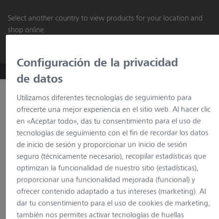
contenido
Select another country to view products for your location and
principal
shop online.
Continue
Configuración de la privacidad
ZEISS Microscopy B2B Online Shop
de datos
Buscar por producto
Utilizamos diferentes tecnologías de seguimiento para
ofrecerte una mejor experiencia en el sitio web. Al hacer clic
en «Aceptar todo», das tu consentimiento para el uso de
tecnologías de seguimiento con el fin de recordar los datos
de inicio de sesión y proporcionar un inicio de sesión
seguro (técnicamente necesario), recopilar estadísticas que
optimizan la funcionalidad de nuestro sitio (estadísticas),
proporcionar una funcionalidad mejorada (funcional) y
Cargando…
ofrecer contenido adaptado a tus intereses (marketing). Al
dar tu consentimiento para el uso de cookies de marketing,
también nos permites activar tecnologías de huellas