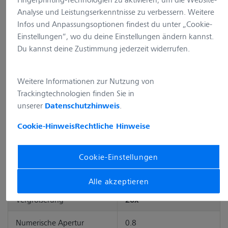
Artikelnr.: 420650-9901-000
Analyse und Leistungserkenntnisse zu verbessern. Weitere
(nicht mehr lieferbar)
Infos und Anpassungsoptionen findest du unter „Cookie-
Einstellungen“, wo du deine Einstellungen ändern kannst.
Beschreibung
Du kannst deine Zustimmung jederzeit widerrufen.
Objektiv Plan-Apochromat 20x/0,8 M27 (a=0,55mm), inkl. Deckgläser, hoch präzise, D=0,17mm, Schachtel mit 100 Stück
Vollständige Beschreibung
Weitere Informationen zur Nutzung von
Trackingtechnologien finden Sie in
In den Warenkorb
unserer
.
Datenschutzhinweis
Cookie-Hinweis
Rechtliche Hinweise
Cookie-Einstellungen
Alle akzeptieren
Vergrößerung
20x
Numerische Apertur
0.8