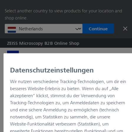
springen
Select another country to view products for your location and
shop online.
Continue
ZEISS Microscopy B2B Online Shop
Suche nach Produkt
Datenschutzeinstellungen
Home
Digitalmikroskope
Visioner 1
Visioner 1
Digitalmikroskop Visioner 1 Professional
Wir nutzen verschiedene Tracking-Technologien, um dir ein
besseres Website-Erlebnis zu bieten. Wenn du auf „Alle
akzeptieren“ klickst, stimmst du der Verwendung von
Tracking-Technologien zu, um Anmeldedaten zu speichern
und eine sichere Anmeldung zu ermöglichen (technisch
404 Seite wurde nicht
notwendig), um Statistiken zu sammeln, die unsere
Website-Funktionalität verbessern (Statistiken), um
gefunden
erweiterte Funktionen bereitzustellen (funktional) und um