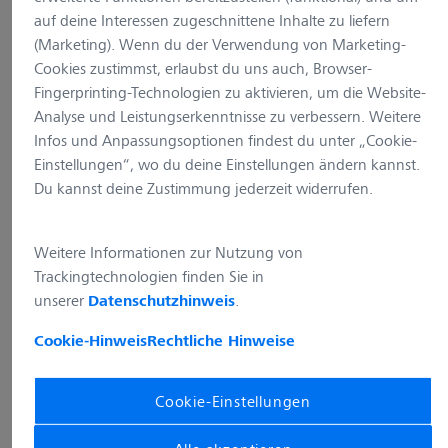
auf deine Interessen zugeschnittene Inhalte zu liefern
(Marketing). Wenn du der Verwendung von Marketing-
Leider existiert die von Ihnen
Cookies zustimmst, erlaubst du uns auch, Browser-
aufgerufene Webseite nicht (mehr) auf
Fingerprinting-Technologien zu aktivieren, um die Website-
unserem Webserver. Bitte benutzen Sie
Analyse und Leistungserkenntnisse zu verbessern. Weitere
Infos und Anpassungsoptionen findest du unter „Cookie-
die Navigation unserer Website, um die
Einstellungen“, wo du deine Einstellungen ändern kannst.
von Ihnen gewünschten Inhalte zu
Du kannst deine Zustimmung jederzeit widerrufen.
finden.
Weitere Informationen zur Nutzung von
zurück zur Startseite
Trackingtechnologien finden Sie in
unserer
.
Datenschutzhinweis
Cookie-Hinweis
Rechtliche Hinweise
Wonach suchen Sie?
Cookie-Einstellungen
Das gewünschte Produkt konnte nicht gefunden werden?
Nutzen Sie einfach unsere Suche und geben Sie einen