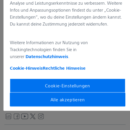
Analyse und Leistungserkenntnisse zu verbessern. Weitere
Infos und Anpassungsoptionen findest du unter „Cookie-
Einstellungen“, wo du deine Einstellungen ändern kannst.
Du kannst deine Zustimmung jederzeit widerrufen.
Anschrift
Weitere Informationen zur Nutzung von
Carl Zeiss AG
Trackingtechnologien finden Sie in
Feldbachstr. 81
unserer
.
Datenschutzhinweis
8714 Feldbach
Schweiz
Cookie-Hinweis
Rechtliche Hinweise
Kontakt
Cookie-Einstellungen
+41 55 254 75 00
info.microscopy.ch@zeiss.com
Alle akzeptieren