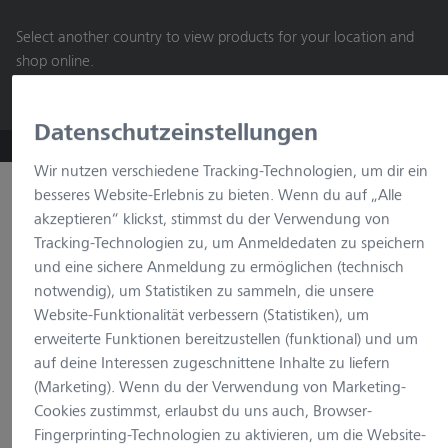
springen
Select another country to view products for your location and
shop online.
Continue
Datenschutzeinstellungen
ZEISS Microscopy B2B Online Shop
Wir nutzen verschiedene Tracking-Technologien, um dir ein
Suche nach Produkt
besseres Website-Erlebnis zu bieten. Wenn du auf „Alle
akzeptieren“ klickst, stimmst du der Verwendung von
Tracking-Technologien zu, um Anmeldedaten zu speichern
und eine sichere Anmeldung zu ermöglichen (technisch
notwendig), um Statistiken zu sammeln, die unsere
Website-Funktionalität verbessern (Statistiken), um
erweiterte Funktionen bereitzustellen (funktional) und um
auf deine Interessen zugeschnittene Inhalte zu liefern
Wird geladen…
(Marketing). Wenn du der Verwendung von Marketing-
Cookies zustimmst, erlaubst du uns auch, Browser-
Fingerprinting-Technologien zu aktivieren, um die Website-